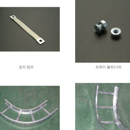
접지 점퍼
트레이 볼트/너트