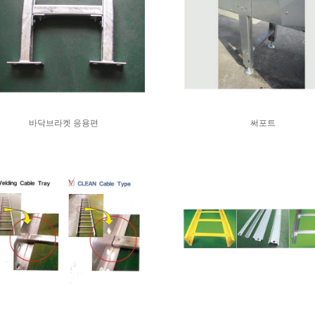
바닥브라켓 응용편
써포트