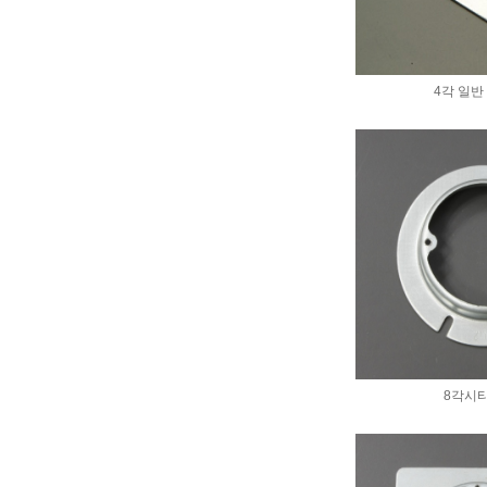
4각 일반
8각시