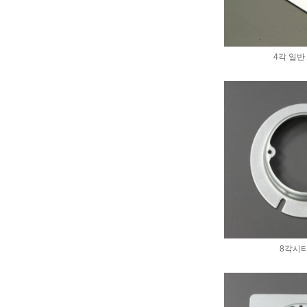
4각 일반
8각시