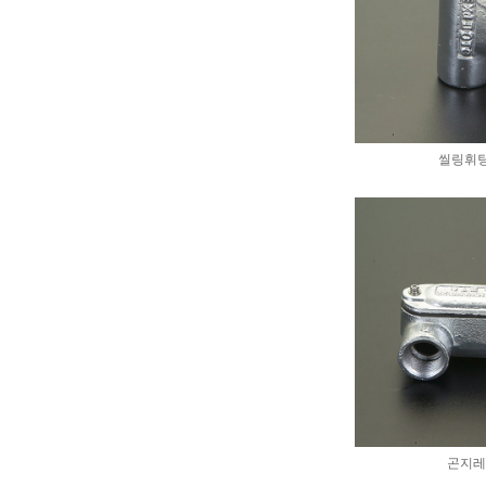
씰링휘팅
곤지레