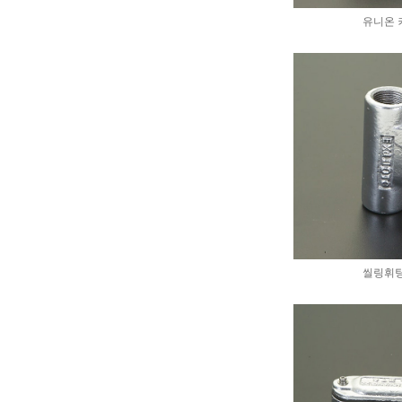
유니온 
씰링휘팅