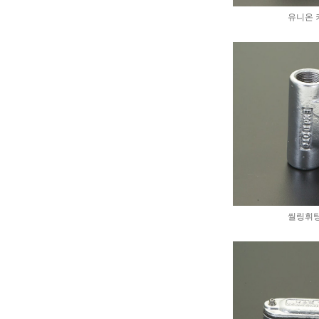
유니온 
씰링휘팅