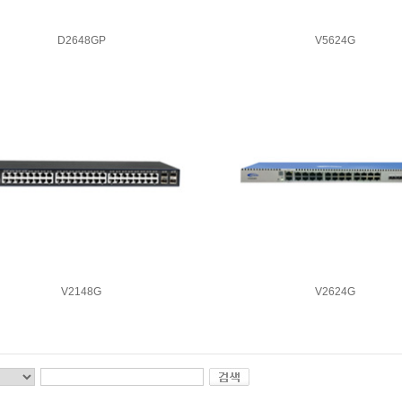
D2648GP
V5624G
V2148G
V2624G