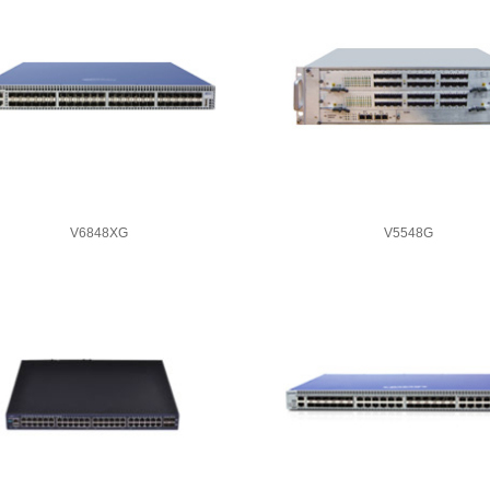
V6848XG
V5548G