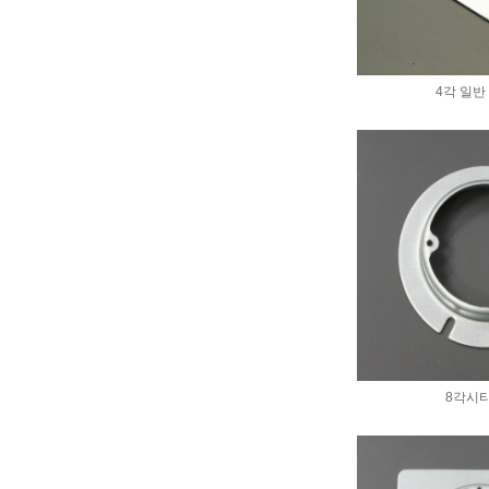
4각 일반
8각시