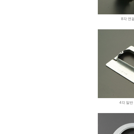
8각 연
4각 일반