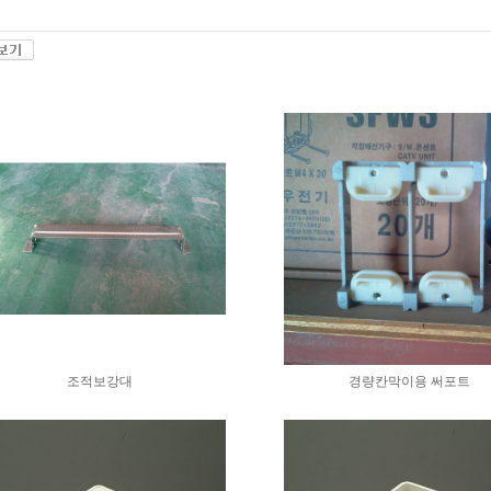
조적보강대
경량칸막이용 써포트