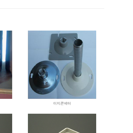
이지콘넥터