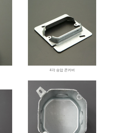
4각 승압 콘커버