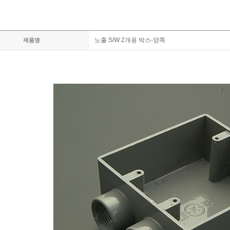
노출 S/W 2개용 박스-양쪽
제품명