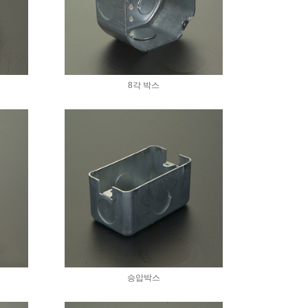
8각 박스
승압박스