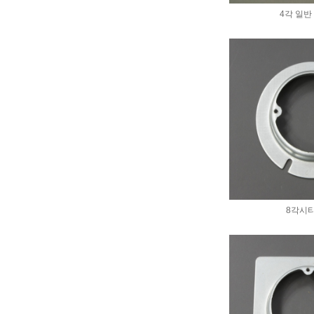
4각 일반
8각시