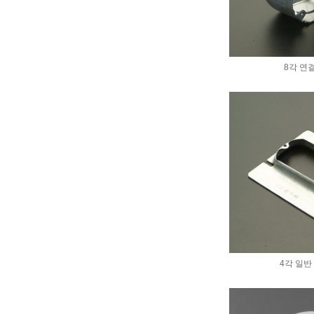
8각 연
4각 일반