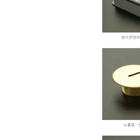
방수콘센트 
노출캡 -