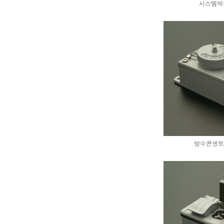
시스템박
방수콘센트 