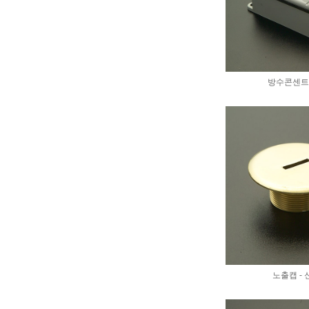
방수콘센트 
노출캡 -