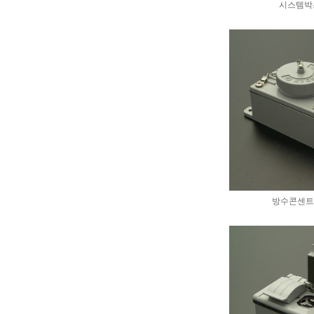
시스템박
방수콘센트 