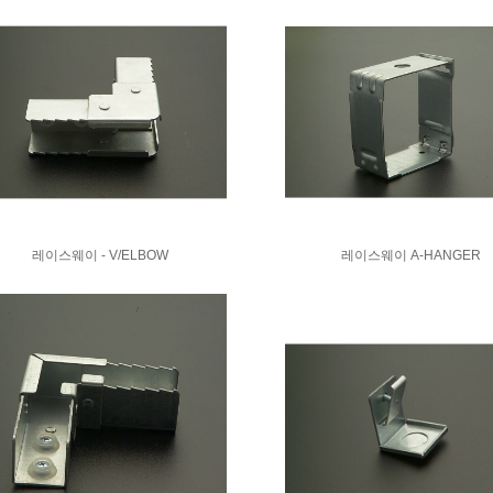
레이스웨이 - V/ELBOW
레이스웨이 A-HANGER