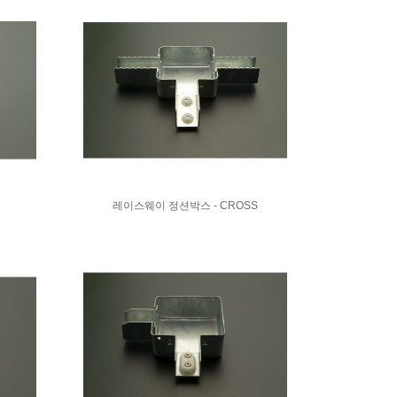
레이스웨이 정션박스 - CROSS