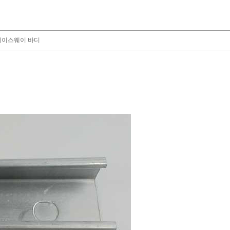
레이스웨이 바디