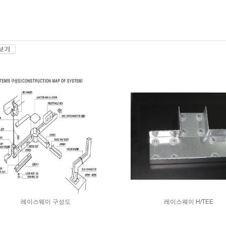
레이스웨이 구성도
레이스웨이 H/TEE